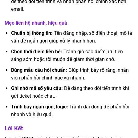
dễ theo dõi tiến trình và nhận phản hồi chính xác hơn
email.
Mẹo liên hệ nhanh, hiệu quả
Chuẩn bị thông tin:
Tên đăng nhập, số điện thoại, mô tả
vấn đề ngắn gọn giúp xử lý nhanh hơn.
Chọn thời điểm liên hệ:
Tránh giờ cao điểm, ưu tiên
sáng sớm hoặc tối muộn để giảm thời gian chờ.
Dùng mẫu câu hỏi chuẩn:
Giúp trình bày rõ ràng, nhân
viên phản hồi chính xác và nhanh.
Ghi nhớ mã số yêu cầu:
Dễ dàng theo dõi tiến trình khi
gửi ticket hoặc chat.
Trình bày ngắn gọn, logic:
Tránh dài dòng để phản hồi
nhanh và hiệu quả.
Lời Kết