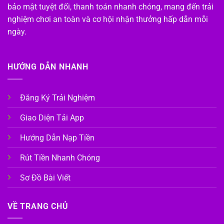
bảo mật tuyệt đối, thanh toán nhanh chóng, mang đến trải
nghiệm chơi an toàn và cơ hội nhận thưởng hấp dẫn mỗi
ngày.
HƯỚNG DẪN NHANH
Đăng Ký Trải Nghiệm
Giao Diện Tải App
Hướng Dẫn Nạp Tiền
Rút Tiền Nhanh Chóng
Sơ Đồ Bài Viết
VỀ TRANG CHỦ