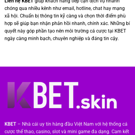
Liên hệ KBET
giúp khách hàng tiếp cận dịch vụ nhanh
chóng qua nhiều kênh như email, hotline, chat hay mạng
xã hội. Chuẩn bị thông tin kỹ càng và chọn thời điểm phù
hợp sẽ giúp bạn nhận phản hồi nhanh, chính xác. Những bí
quyết này góp phần tạo nên môi trường cá cược tại KBET
ngày càng minh bạch, chuyên nghiệp và đáng tin cậy.
KBET
– Nhà cái uy tín hàng đầu Việt Nam với hệ thống cá
cược thể thao, casino, slot và mini game đa dạng. Cam kết