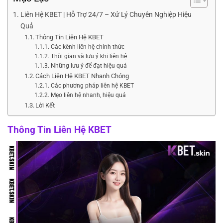
Liên Hệ KBET | Hỗ Trợ 24/7 – Xử Lý Chuyên Nghiệp Hiệu
Quả
Thông Tin Liên Hệ KBET
Các kênh liên hệ chính thức
Thời gian và lưu ý khi liên hệ
Những lưu ý để đạt hiệu quả
Cách Liên Hệ KBET Nhanh Chóng
Các phương pháp liên hệ KBET
Mẹo liên hệ nhanh, hiệu quả
Lời Kết
Thông Tin Liên Hệ KBET