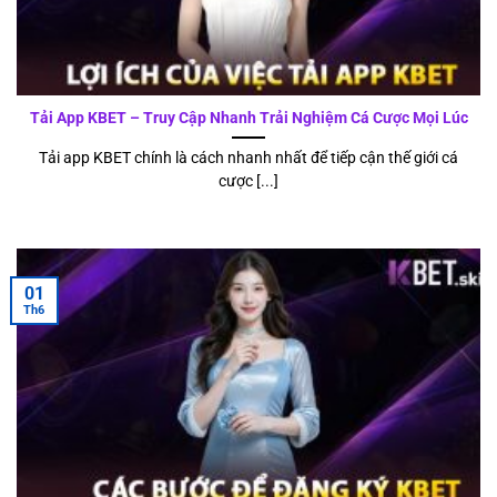
Tải App KBET – Truy Cập Nhanh Trải Nghiệm Cá Cược Mọi Lúc
Tải app KBET chính là cách nhanh nhất để tiếp cận thế giới cá
cược [...]
01
Th6