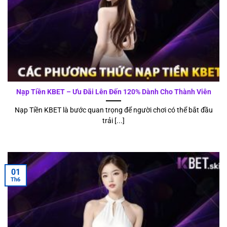
Nạp Tiền KBET – Ưu Đãi Lên Đến 120% Dành Cho Thành Viên
Nạp Tiền KBET là bước quan trọng để người chơi có thể bắt đầu
trải [...]
01
Th6