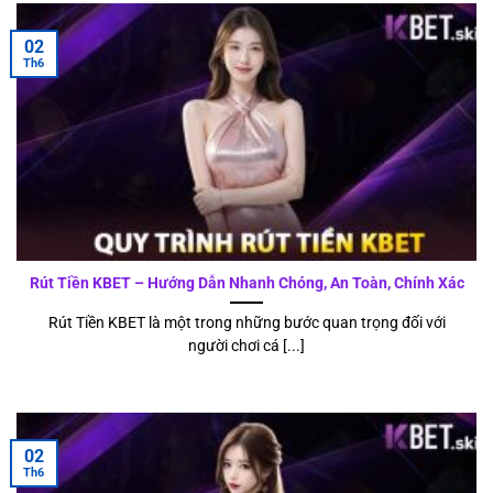
02
Th6
Rút Tiền KBET – Hướng Dẫn Nhanh Chóng, An Toàn, Chính Xác
Rút Tiền KBET là một trong những bước quan trọng đối với
người chơi cá [...]
02
Th6