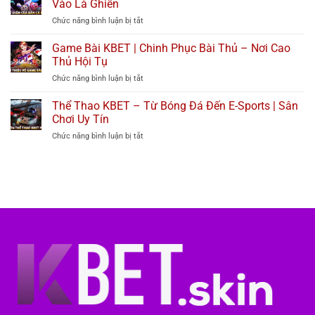
Khủng,
Vào Là Ghiền
–
Tham
ở
Chức năng bình luận bị tắt
Quay
Gia
Bắn
Vòng
Ngay
Cá
Game Bài KBET | Chinh Phục Bài Thủ – Nơi Cao
May
KBET
Mắn,
Thủ Hội Tụ
–
Cơ
ở
Chức năng bình luận bị tắt
Săn
Hội
Game
Cá
Vàng
Bài
Thể Thao KBET – Từ Bóng Đá Đến E-Sports | Sân
Lớn,
Cho
KBET
Rinh
Chơi Uy Tín
Tân
|
Thưởng
Thủ
ở
Chức năng bình luận bị tắt
Chinh
Khủng
Thể
Phục
Vào
Thao
Bài
Là
KBET
Thủ
Ghiền
–
–
Từ
Nơi
Bóng
Cao
Đá
Thủ
Đến
Hội
E-
Tụ
Sports
|
Sân
Chơi
Uy
Tín