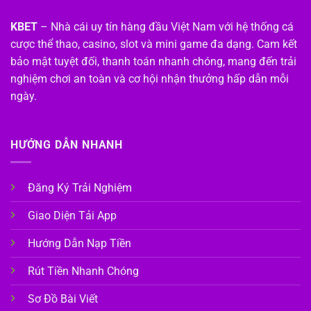
KBET
– Nhà cái uy tín hàng đầu Việt Nam với hệ thống cá
cược thể thao, casino, slot và mini game đa dạng. Cam kết
bảo mật tuyệt đối, thanh toán nhanh chóng, mang đến trải
nghiệm chơi an toàn và cơ hội nhận thưởng hấp dẫn mỗi
ngày.
HƯỚNG DẪN NHANH
Đăng Ký Trải Nghiệm
Giao Diện Tải App
Hướng Dẫn Nạp Tiền
Rút Tiền Nhanh Chóng
Sơ Đồ Bài Viết